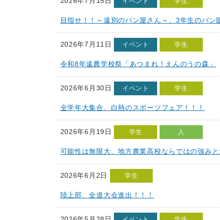
2026年7月15日
イベント
学生
目指せ！！～遠別のパン屋さん～、3年生のパン
2026年7月11日
イベント
学生
令和8年遠農学校祭「あつまれ！えんのうの森」
2026年6月30日
イベント
学生
全学年大集合、白熱のスポーツフェア！！！
2026年6月19日
学生
人
可能性は無限大、地方農業高校ならではの強みと
2026年6月2日
学生
陸上部、全道大会進出！！！
2026年5月28日
イベント
学生