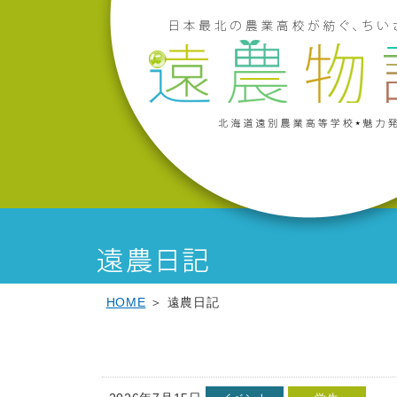
こ
本
こ
サ
こ
フ
こ
こ
メ
サ
メ
本
こ
文
こ
ブ
こ
ッ
こ
こ
イ
イ
イ
文
か
こ
か
メ
か
タ
か
か
ン
ト
ン
へ
ら
こ
ら
ニ
ら
ー
ら
ら
メ
内
メ
移
本
ま
サ
ュ
フ
メ
サ
メ
ニ
共
ニ
動
文
で
ブ
ー
ッ
ニ
イ
イ
ュ
通
ュ
し
で
メ
こ
タ
ュ
ト
ン
ー
メ
ー
ま
す。
ニ
こ
ー
ー
内
メ
こ
ニ
へ
す
ュ
ま
メ
こ
共
ニ
こ
ュ
移
ー
で
ニ
こ
通
ュ
ま
ー
動
ュ
ま
メ
ー
で
こ
し
ー
で
ニ
こ
ま
ュ
ま
す
ー
で
HOME
＞ 遠農日記