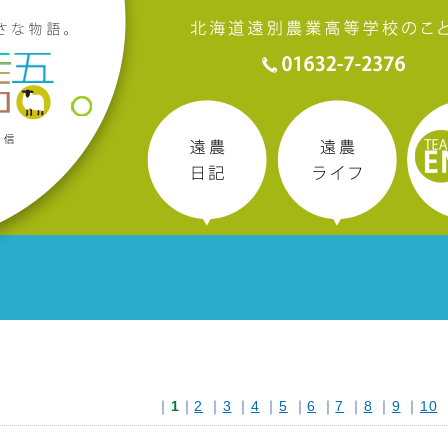
｜
1
｜
2
｜
3
｜
4
｜
5
｜
6
｜
7
｜
8
｜
9
｜
10