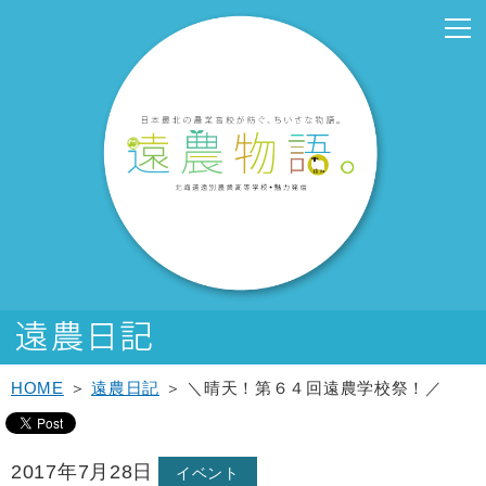
こ
こ
メ
サ
こ
本
こ
サ
こ
フ
メ
本
こ
こ
イ
イ
こ
文
こ
ブ
こ
ッ
イ
文
か
か
ン
ト
か
こ
か
メ
か
タ
ン
へ
ら
ら
メ
内
ら
こ
ら
ニ
ら
ー
メ
移
サ
メ
ニ
共
本
ま
サ
ュ
フ
メ
ニ
動
イ
イ
ュ
通
文
で
ブ
ー
ッ
ニ
ュ
し
ト
ン
ー
メ
で
メ
こ
タ
ュ
ー
ま
内
メ
こ
ニ
す。
ニ
こ
ー
ー
へ
す
共
ニ
こ
ュ
ュ
ま
メ
こ
移
通
ュ
ま
ー
ー
で
ニ
こ
動
メ
ー
で
こ
ュ
ま
し
ニ
こ
ー
で
ま
ュ
ま
す
ー
で
HOME
＞
遠農日記
＞ ＼晴天！第６４回遠農学校祭！／
2017年7月28日
イベント