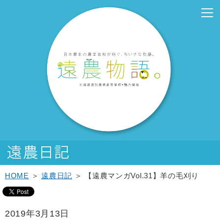
こ
こ
メ
サ
こ
本
こ
サ
こ
フ
メ
本
こ
こ
イ
イ
こ
文
こ
ブ
こ
ッ
イ
文
か
か
ン
ト
か
こ
か
メ
か
タ
ン
へ
ら
ら
メ
内
ら
こ
ら
ニ
ら
ー
メ
移
サ
メ
ニ
共
本
ま
サ
ュ
フ
メ
ニ
動
イ
イ
ュ
通
文
で
ブ
ー
ッ
ニ
ュ
し
ト
ン
ー
メ
で
メ
こ
タ
ュ
ー
ま
内
メ
こ
ニ
す。
ニ
こ
ー
ー
へ
す
共
ニ
こ
ュ
ュ
ま
メ
こ
移
通
ュ
ま
ー
ー
で
ニ
こ
動
メ
ー
で
こ
ュ
ま
し
ニ
こ
ー
で
ま
ュ
ま
す
ー
で
HOME
＞
遠農日記
＞ 【遠農マンガVol.31】羊の毛刈り
2019年3月13日