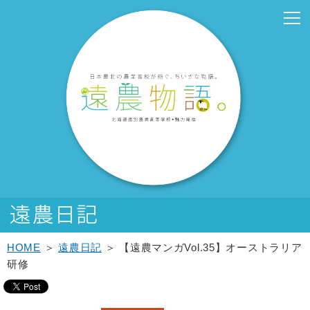
こ
こ
メ
サ
こ
本
こ
サ
こ
フ
メ
本
こ
こ
イ
イ
こ
文
こ
ブ
こ
ッ
イ
文
か
か
ン
ト
か
こ
か
メ
か
タ
ン
へ
ら
ら
メ
内
ら
こ
ら
ニ
ら
ー
メ
移
サ
メ
ニ
共
本
ま
サ
ュ
フ
メ
ニ
動
イ
イ
ュ
通
文
で
ブ
ー
ッ
ニ
ュ
し
ト
ン
ー
メ
で
メ
こ
タ
ュ
ー
ま
内
メ
こ
ニ
す。
ニ
こ
ー
ー
へ
す
共
ニ
こ
ュ
ュ
ま
メ
こ
移
通
ュ
ま
ー
ー
で
ニ
こ
動
メ
ー
で
こ
ュ
ま
し
ニ
こ
ー
で
ま
ュ
ま
す
ー
で
HOME
＞
遠農日記
＞ 【遠農マンガVol.35】オーストラリア
研修