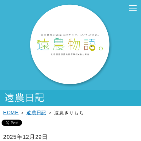
こ
こ
メ
サ
こ
本
こ
サ
こ
フ
メ
本
こ
こ
イ
イ
こ
文
こ
ブ
こ
ッ
イ
文
か
か
ン
ト
か
こ
か
メ
か
タ
ン
へ
ら
ら
メ
内
ら
こ
ら
ニ
ら
ー
メ
移
サ
メ
ニ
共
本
ま
サ
ュ
フ
メ
ニ
動
イ
イ
ュ
通
文
で
ブ
ー
ッ
ニ
ュ
し
ト
ン
ー
メ
で
メ
こ
タ
ュ
ー
ま
内
メ
こ
ニ
す。
ニ
こ
ー
ー
へ
す
共
ニ
こ
ュ
ュ
ま
メ
こ
移
通
ュ
ま
ー
ー
で
ニ
こ
動
メ
ー
で
こ
ュ
ま
し
ニ
こ
ー
で
ま
ュ
ま
す
ー
で
HOME
＞
遠農日記
＞ 遠農きりもち
2025年12月29日