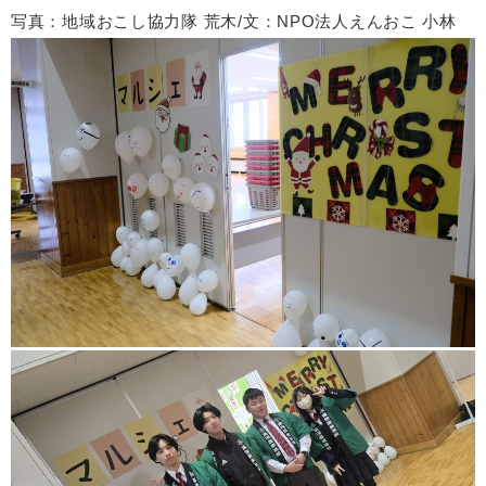
写真：地域おこし協力隊 荒木/文：NPO法人えんおこ 小林